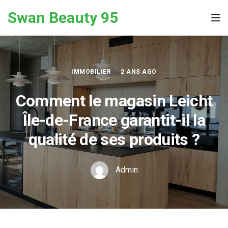
Skip to the content
Swan Beauty 95
Tog
IMMOBILIER
2 ANS AGO
Comment le magasin Leicht
Île-de-France garantit-il la
qualité de ses produits ?
Admin